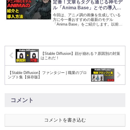
定番！文章もタグも通じる神モデ
ついても解説します。
ル「Anima Base」とその導入方
法
今回は、アニメ調の画像を生成している
方に今一番おすすめの最新のモデル
「Anima Base」をご紹介します。以前の
アニメ系モデルだと「タグを詰め込まな
いと狙った構図にならない」とか、逆に
「文章で指示すると細部が崩れる」とい
った悩みが出がちで...
【Stable Diffusion】顔が崩れる？原因別の対策
はこれだ！
【Stable Diffusion】ファンタジー | 職業のプロ
ンプト集【保存版】
コメント
コメントを書き込む