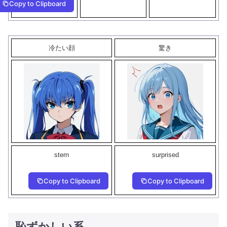
Copy to Clipboard
冷たい顔
驚き
stern
surprised
Copy to Clipboard
Copy to Clipboard
恥ずかしい系