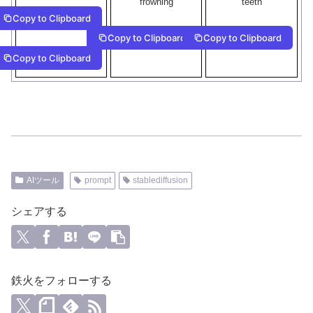
frowning
teeth
Copy to Clipboard
Copy to Clipboard
Copy to Clipboard
Copy to Clipboard
AIツール
prompt
stablediffusion
シェアする
鉄火をフォローする