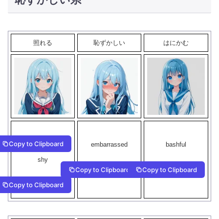
照れる
恥ずかしい
はにかむ
Copy to Clipboard
embarrassed
bashful
shy
Copy to Clipboard
Copy to Clipboard
Copy to Clipboard