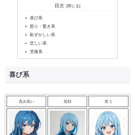
目次
喜び系
怒り・驚き系
恥ずかしい系
悲しい系
苦痛系
喜び系
含み笑い
笑顔
笑う