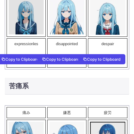
expressionles
disappointed
despair
Copy to Clipboard
Copy to Clipboard
Copy to Clipboard
苦痛系
痛み
嫌悪
疲労