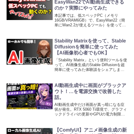
EasyWan22でAI動画生成できる
のか？実際にやってみた
本記事では、低スペックPC（メモリ
16GB/VRAM6GB）で、EasyWan22（簡
単にWan2.2が使えるツール）を使って動
画生成ができるのかを検証します。この
記事を読めば、あなたのPCで動画生成が
できるかどうかの判断基準がわかりま
Stability Matrixを使って、Stable
す。...
Diffusionを簡単に使ってみた
【AI画像初心者でもOK】
「Stability Matrix」という便利ツールを使
って、AI画像生成のStable Diffusionを超
簡単に使ってみた体験談をシェアしま
す。
AI動画生成中に画面がブラックア
ウト！…を電源交換で改善した
話。
AI動画生成中だけ画面が真っ暗になる症
状が発生。RTX 5060 Ti環境で、グラフィ
ックドライバの更新やGPUの電力制限で
も改善せず、10年以上使用したAntec EA-
650 GREENをCOUGAR GR-850へ交換し
たところ症状が改善しました。原因とし
【ComfyUI】アニメ画像生成の新
て考えられるトランジェントスパイクに