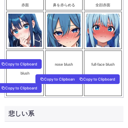
赤面
鼻を赤らめる
全顔赤面
Copy to Clipboard
nose blush
full-face blush
blush
Copy to Clipboard
Copy to Clipboard
Copy to Clipboard
悲しい系