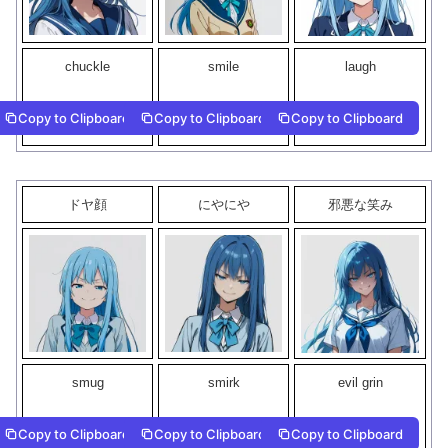
chuckle
smile
laugh
Copy to Clipboard
Copy to Clipboard
Copy to Clipboard
ドヤ顔
にやにや
邪悪な笑み
smug
smirk
evil grin
Copy to Clipboard
Copy to Clipboard
Copy to Clipboard