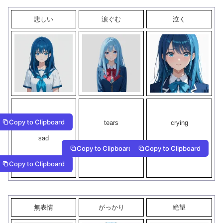
悲しい
涙ぐむ
泣く
Copy to Clipboard
tears
crying
sad
Copy to Clipboard
Copy to Clipboard
Copy to Clipboard
無表情
がっかり
絶望