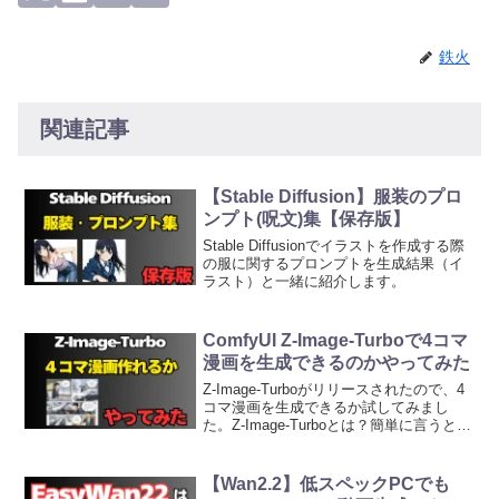
鉄火
関連記事
【Stable Diffusion】服装のプロ
ンプト(呪文)集【保存版】
Stable Diffusionでイラストを作成する際
の服に関するプロンプトを生成結果（イ
ラスト）と一緒に紹介します。
ComfyUI Z-Image-Turboで4コマ
漫画を生成できるのかやってみた
Z-Image-Turboがリリースされたので、4
コマ漫画を生成できるか試してみまし
た。Z-Image-Turboとは？簡単に言うとス
ペックが低いPCでも高速で画像生成でき
ちゃうツールです。私のPCだとサイズ
1600x900の画像が1枚80...
【Wan2.2】低スペックPCでも