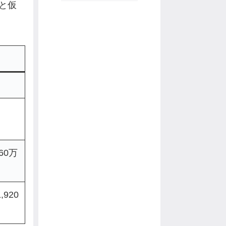
むと仮
60万
,920