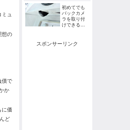
集【保存
初めてでも
版】
バックカメ
コミュ
ラを取り付
けできる
か！？ ～
理想の
購入編～
スポンサーリンク
負債で
かか
もに価
んど