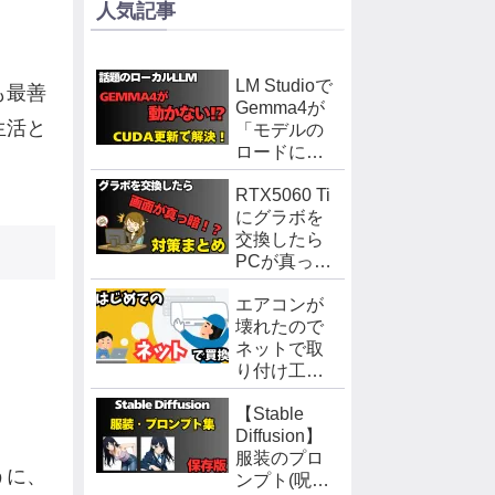
人気記事
LM Studioで
も最善
Gemma4が
生活と
「モデルの
ロードに失
敗しまし
RTX5060 Ti
た」になる
にグラボを
問題を
交換したら
CUDA
PCが真っ
Runtime更新
暗！対策方
で解決した
エアコンが
法まとめ
話
壊れたので
ネットで取
り付け工賃
込みを買っ
【Stable
てみた。
Diffusion】
服装のプロ
うに、
ンプト(呪文)