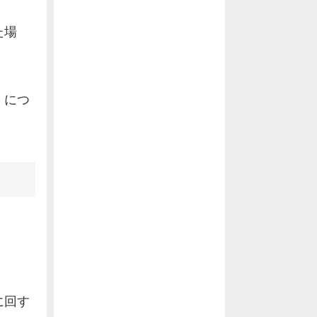
た場
」
につ
に回す