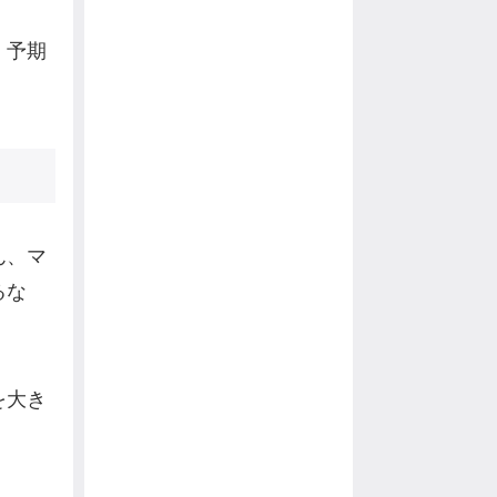
、予期
ん、マ
るな
を大き