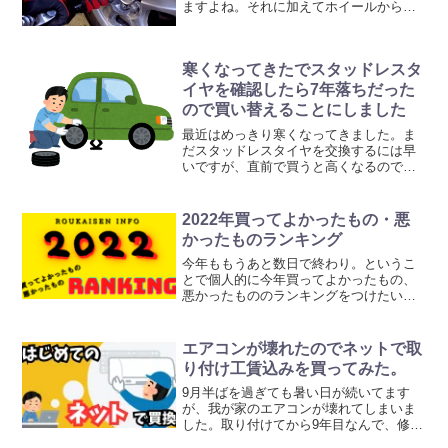
ますよね。それに加えてホイールから古
いタイヤを外して新しいタイヤに交換す
る組み換えという作業が必要。組み替え
は専用の工具や機械ないと自分でやるの
寒くなってきたでスタッドレスタ
はなかなか難しいです。今...
イヤを確認したら7年落ちだった
ので買い替えることにしました
最近はめっきり寒くなってきました。ま
だスタッドレスタイヤを交換するには早
いですが、直前で買うと高くなるので買
うなら早いうちに！と思いスタッドレス
タイヤをみたら2013年製造でした。そう
いえば中古で車を買ったときについてき
2022年買ってよかったもの・悪
たタイヤから買い替え...
かったものランキング
今年ももうあと数日で終わり。というこ
とで個人的に今年買ってよかったもの、
悪かったもののランキングをつけたいと
思います。まずは買ってよかったものか
ら！買ってよかったもの5位 2-in1のノー
トパソコン5位はノートパソコン。つい最
エアコンが壊れたのでネットで取
近楽天で買いま...
り付け工賃込みを買ってみた。
9月半ばを過ぎても暑い日が続いてます
が、我が家のエアコンが壊れてしまいま
した。取り付けてから9年目なんで、修理
するより買い替えることにしました。買