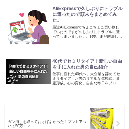
い替えるにあたり、色々悩んだので、何
かの参考になればと記事にしたいと思い
AliExpressで久しぶりにトラブル
ます。壊れたエアコンに...
に遭ったので顛末をまとめてみ
た。
最近AliExpressでちょこちょこ買い物し
ていたのですが久しぶりにトラブルに遭
ってしまいました。。ﾄﾎﾎ。まだ解決して
いませんが事の顛末を書きたいと思いま
す。今後利用される方の為にも…追記：
2019/12/31に全額返金され、解決しま
し...
40代でセミリタイア！新しい自由
を手に入れた男の自己紹介
仕事に疲れた40代へ。大企業を辞めてセ
ミリタイアした男のリアルな体験談。資
産形成、心の変化、自由な毎日をブログ
で公開します。
ガン消しを取っておけばよかった！プレミアつ
いて50万！？