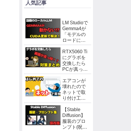
人気記事
LM Studioで
Gemma4が
「モデルの
ロードに失
敗しまし
RTX5060 Ti
た」になる
にグラボを
問題を
交換したら
CUDA
PCが真っ
Runtime更新
暗！対策方
で解決した
エアコンが
法まとめ
話
壊れたので
ネットで取
り付け工賃
込みを買っ
【Stable
てみた。
Diffusion】
服装のプロ
ンプト(呪文)