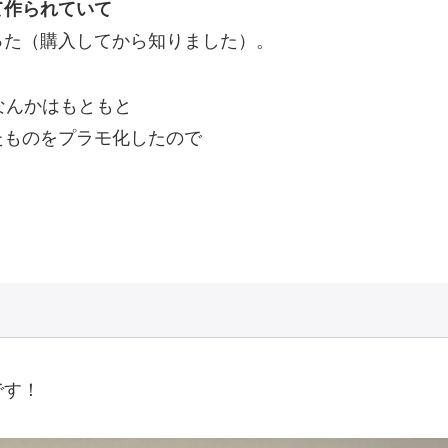
て作られていて
った（購入してから知りました）。
なんかはもともと
たものをプラモ化したので
。
です！