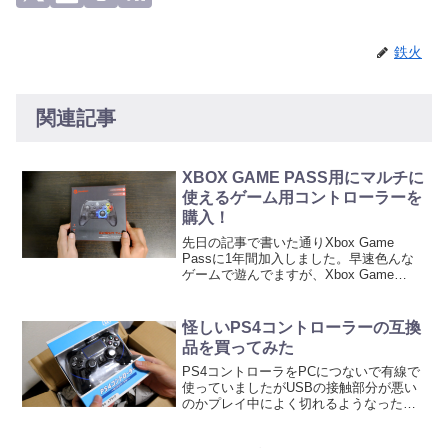
鉄火
関連記事
XBOX GAME PASS用にマルチに
使えるゲーム用コントローラーを
購入！
先日の記事で書いた通りXbox Game
Passに1年間加入しました。早速色んな
ゲームで遊んでますが、Xbox Game
PassのいいところはXbox Cloud Gaming
を使えば端末を選ばず遊べるところ。た
だ、難点はコントローラが...
怪しいPS4コントローラーの互換
品を買ってみた
PS4コントローラをPCにつないで有線で
使っていましたがUSBの接触部分が悪い
のかプレイ中によく切れるようなったの
で有線のPS4コントローラの互換品を買
ってみたのでその紹介とレビューです。