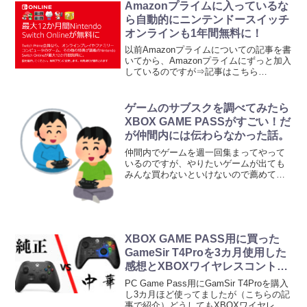
商品商品は株式会社スリーアローから販
Amazonプライムに入っているな
売されているPS...
ら自動的にニンテンドースイッチ
オンラインも1年間無料に！
以前Amazonプライムについての記事を書
いてから、Amazonプライムにずっと加入
しているのですが⇒記事はこちら
「Amazonプライムの無料体験に登録して
みたら超絶お得だった！」そのAmazonプ
ライムに入っているとなんとニンテンド
ゲームのサブスクを調べてみたら
ースイ...
XBOX GAME PASSがすごい！だ
が仲間内には伝わらなかった話。
仲間内でゲームを週一回集まってやって
いるのですが、やりたいゲームが出ても
みんな買わないといけないので薦めても
趣味嗜好が違えば買ってもらえなかった
り、PCゲームだとスペックが足りてなか
ったりで中々難しい。そんな悩みが一気
に解決させる方法が見つ...
XBOX GAME PASS用に買った
GameSir T4Proを3カ月使用した
感想とXBOXワイヤレスコントロ
ーラとの比較
PC Game Pass用にGamSir T4Proを購入
し3カ月ほど使ってましたが（こちらの記
事で紹介）どうしてもXBOXワイヤレス