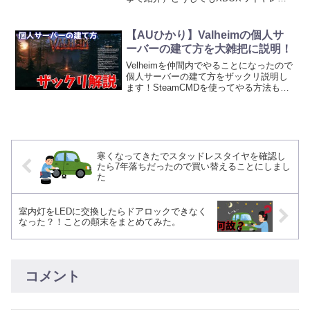
コントローラーが気になり、結局買って
しまいました。3か月使用したGamSir
T4Proの感想と、何故XB...
【AUひかり】Valheimの個人サ
ーバーの建て方を大雑把に説明！
Velheimを仲間内でやることになったので
個人サーバーの建て方をザックリ説明し
ます！SteamCMDを使ってやる方法もあ
りますが、あれはコマンド使ってやるの
で、ここではゲームをインストールする
のと同じ方法でできる簡単だと思う方法
を紹介しま...
寒くなってきたでスタッドレスタイヤを確認し
たら7年落ちだったので買い替えることにしまし
た
室内灯をLEDに交換したらドアロックできなく
なった？！ことの顛末をまとめてみた。
コメント